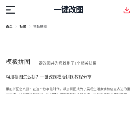
一键改图
首页
标签
模板拼图
模板拼图
一键改图共为您找到了1个相关结果
相册拼图怎么拼？一键改图模版拼图教程分享
相册拼图怎么拼？在这个数字化时代，相册拼图成为了展现生活点滴和创意表达的重
要方式。通过巧妙的拼图，我们可以将零散的照片整合成一幅幅充满故事感的画面。
那么，相册拼图应该怎么拼呢？今天，就为大家带来一篇，关于如何使用一键改图在
线网站的模版进行模板拼图的详细教程，一起来看看吧。 一键改图作为一个功能强大
的在线图片编辑工具，提供了丰富的模版拼图功能，使得即便是没有任何设计基础的
用户，也能轻松制作出精美的拼图作品。接下来，就让我们详细了解一下，如何使用
一键改图在线网站进行模板拼图。 使用一键改图在线网站进行拼图的具体步骤： 步骤
一：在网站的【特色功能】一栏中找到【模板拼图】功能，点击即可进入对应的编辑
页面。 步骤二：在页面中选择合适的布局模板，网站为用户提供了不同数量的模板，