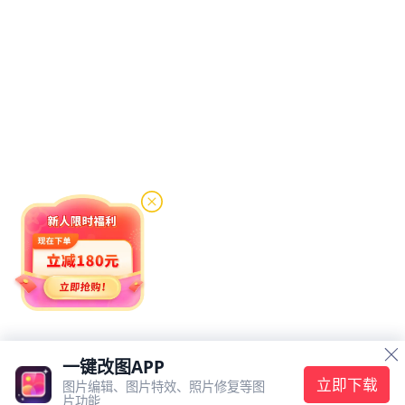
按需选择即可。 步骤三：选择好模板后，点击【添加】按钮，在弹出的窗口中选择图
片进行上传，可以同时上传多张图片。 步骤四：我们还可以对画布进行一系列的设
置，包括外边框大小、间距、背景色等。设置完成后，点击右上角的【导出图片】，
完成图片保存。 进行模板拼图的注意事项 1.调整图片大小和位置：在使用模板时，通
常会有一些预设的框架或区域用于放置图片。你需要根据这些框架调整图片的大小和
位置，确保它们适应模板的布局，并且看起来协调。 2.保持色彩平衡：在拼图过程
中，要注意保持整体色彩的平衡和和谐。如果图片之间的颜色差异过大，可以考虑使
用滤镜或调整颜色来使它们更加统一。 3.考虑整体风格：除了单个图片的处理外，还
要注意整体风格的一致性。所有的图片和元素都应该与你的主题和目的相符合，形成
一个统一的整体。 4.备份原始文件：在进行拼图之前，记得备份一下原始文件。这
样，如果在拼图过程中出现问题或需要修改，你可以随时恢复到原始状态。 通过以上
的详细教程和注意事项，相信大家对如何使用一键改图在线网站的模板进行拼图已经
有了清晰的认识。无论是记录生活的点滴，还是展现创意的火花，拼图都是一种非常
有趣和实用的方式。关于“相册拼图怎么拼”的内容就说到这里，希望能够帮助到大
家。
一键改图APP
标签云
网站地图
在线PDF
迅捷办公
迅捷视频
立即下载
图片编辑、图片特效、照片修复等图
迅捷画图
片功能