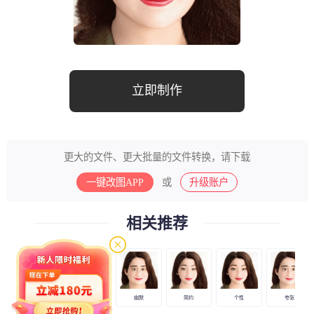
立即制作
更大的文件、更大批量的文件转换，请下载
一键改图APP
或
升级账户
相关推荐
搞怪
美式
幽默
简约
个性
夸张