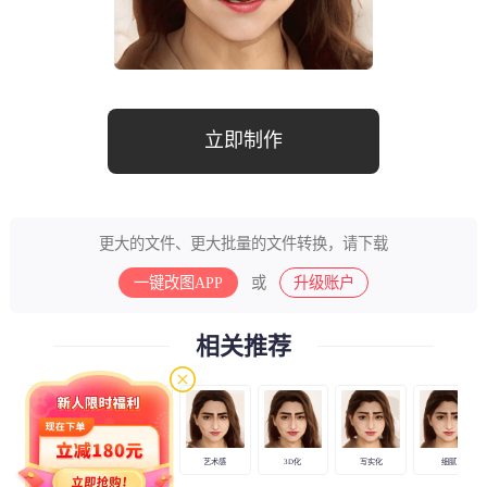
立即制作
更大的文件、更大批量的文件转换，请下载
一键改图APP
或
升级账户
相关推荐
层次感
轮廓感
艺术感
3D化
写实化
细腻