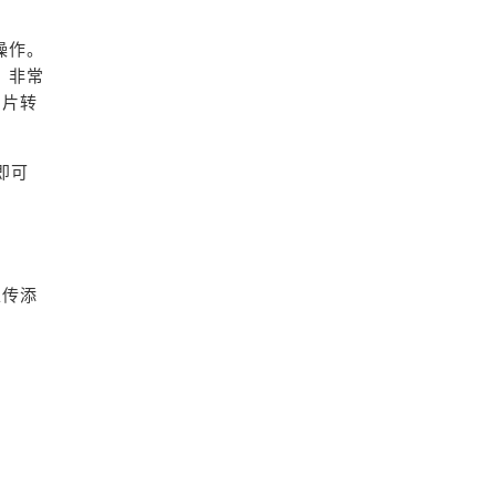
操作。
，非常
图片转
即可
上传添