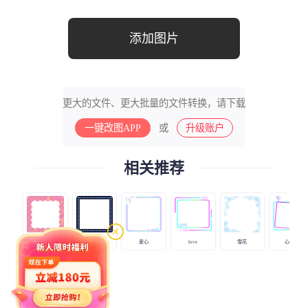
添加图片
更大的文件、更大批量的文件转换，请下载
一键改图APP
或
升级账户
相关推荐
区
粉色氛围
灯带
爱心
love
雪花
心便签