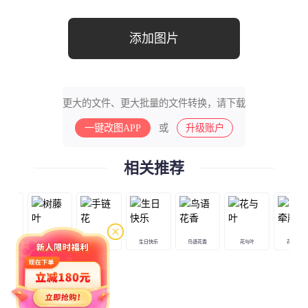
添加图片
更大的文件、更大批量的文件转换，请下载
一键改图APP
或
升级账户
相关推荐
叶框
树藤叶
手链花
生日快乐
鸟语花香
花与叶
花花牵藤