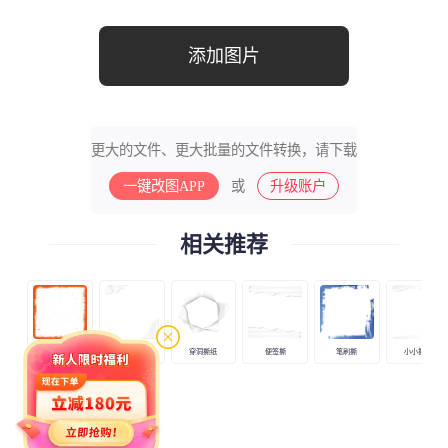
添加图片
更大的文件、更大批量的文件转换，请下载
一键改图APP
或
升级账户
相关推荐
红色撕
废纸撕
穿洞撕纸
便签撕
笔刷撕
小小撕纸